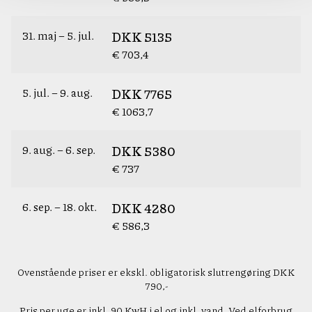
31. maj – 5. jul.
DKK
5135
€
703,4
5. jul. – 9. aug.
DKK
7765
€
1063,7
9. aug. – 6. sep.
DKK
5380
€
737
6. sep. – 18. okt.
DKK
4280
€
586,3
Ovenstående priser er ekskl. obligatorisk slutrengøring DKK
790,-
Pris per uge er inkl. 90 KwH i el og inkl. vand. Ved elforbrug