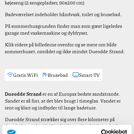
køjeseng (2 sengepladser, 90x200 cm)
Badeværelset indeholder håndvask, toilet og brusebad.
På sommerhusgrunden finder man som gæst ligeledes
garage med vaskemaskine og dybfryser.
Klik videre på billederne ovenfor og se mere om både
sommerhuset, området og ikke mindst Dueodde Strand.
Gratis WiFi
Brusebad
Smart-TV
Dueodde Strand
er en af Europas bedste sandstrande.
Sandet er så fint, at det blev brugt i timeglas. Vandet er
rent og klart og indbyder til lange badeture.
Dueodde Strand strækker sig over flere kilometer på
Bornholms sydspids. Fra den hyggelige by Snogebæk,
langs Dueodde og helt til Jomfrugård strækker stranden