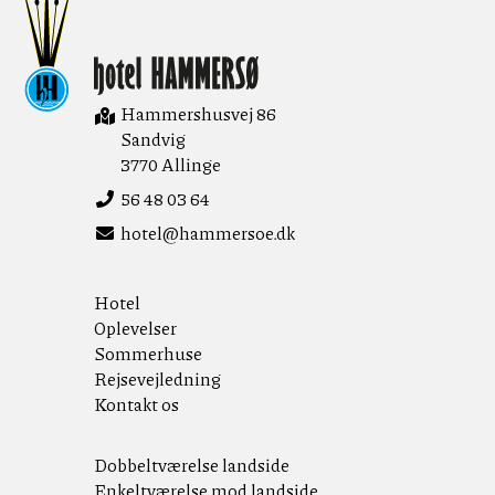
Hotel Hammersø
Hammershusvej 86
Sandvig
3770 Allinge
56 48 03 64
hotel@hammersoe.dk
Hotel
Oplevelser
Sommerhuse
Rejsevejledning
Kontakt os
Dobbeltværelse landside
Enkeltværelse mod landside