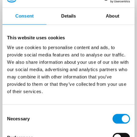
sig kilometer efter kilometer.
Consent
Details
About
Dueodde Fyrtårn er med sine 47 meter og 196 trin det
højeste fyrtårn i Nordeuropa. En tur op i fyret er
ensbetydende med en imponerende udsigt over havet,
This website uses cookies
kystområdet og den sydlige del af Bornholm.
We use cookies to personalise content and ads, to
Dueodde er et stort område med sommerhuse og
provide social media features and to analyse our traffic.
campingpladser. Som sommerhusgæst er du tæt på
We also share information about your use of our site with
strand, natur, attraktioner, liv og aktiviteter. I Dueodde selv
our social media, advertising and analytics partners who
er der flere isbutikker, mindre restauranter og et
may combine it with other information that you’ve
minimarked i forbindelse med campingpladsen. Ved
provided to them or that they’ve collected from your use
Fyrvejens P-plads er der busstoppested. For dagligdags
of their services.
indkøb er der ca. 5 km til Snogebæk og ca. 10 km til den
større havneby Nexø.
I Dueodde fyrreskov kan der opleves smuk natur og
Consent Selection
hyggelige gå- og cykelture. Der er samtidig mulighed for at
Necessary
se ’resterne’ fra krigen; to kanonbunkere fra Anden
Verdenskrig. Hensigten var at opstille kanoner på dette