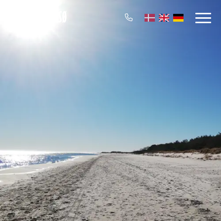
dansk
engelsk
tysk