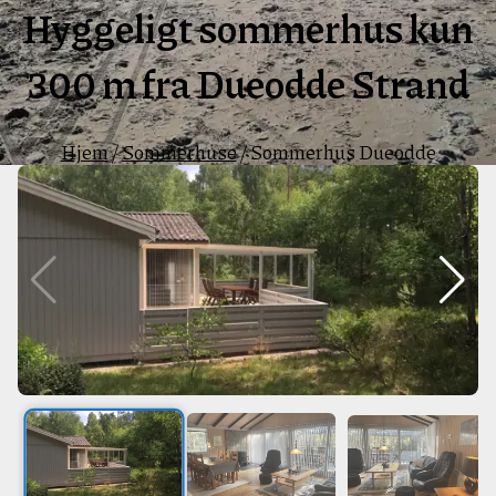
Hyggeligt sommerhus kun
300 m fra Dueodde Strand
Hjem
/
Sommerhuse
/
Sommerhus Dueodde