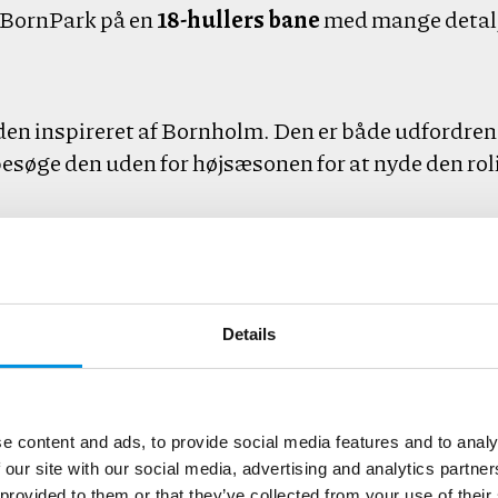
r BornPark på en
18-hullers bane
med mange detalj
den inspireret af Bornholm. Den er både udfordren
 besøge den uden for højsæsonen for at nyde den ro
let at nå fra Nordbornholm.
e) – indendørs mulighed
Details
rsdage er
Juhls Minigolf i Rønne
et godt alternati
e content and ads, to provide social media features and to analy
 our site with our social media, advertising and analytics partn
 provided to them or that they’ve collected from your use of their