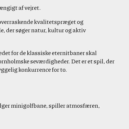
ngigt af vejret.
 overraskende kvalitetspræget og
 der søger natur, kultur og aktiv
tedet for de klassiske eternitbaner skal
rnholmske seværdigheder. Det er et spil, der
yggelig konkurrence for to.
lger minigolfbane, spiller atmosfæren,