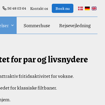
56 48 03 64
Kontakt os
Book nu
dansk
tysk
engelsk
elser
Sommerhuse
Rejsevejledning
t for par og livsnydere
traktiv fritidsaktivitet for voksne.
det for klassiske filtbaner.
hjem.