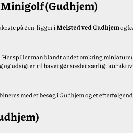
 Minigolf (Gudhjem)
este på øen, ligger i
Melsted ved Gudhjem
og k
ur. Her spiller man blandt andet omkring miniatur
og udsigten til havet gør stedet særligt attraktiv
ineres med et besøg i Gudhjem og et efterfølgende
Gudhjem)