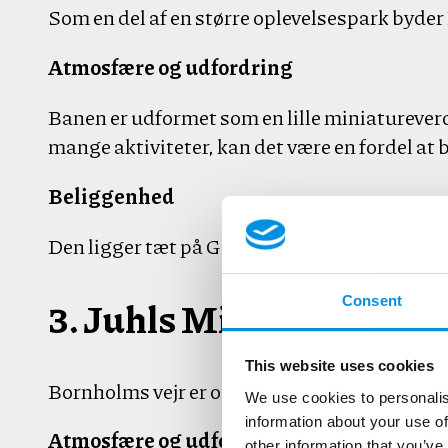
Som en del af en større oplevelsespark byde
Atmosfære og udfordring
Banen er udformet som en lille miniaturever
mange aktiviteter, kan det være en fordel at
Beliggenhed
Den ligger tæt på Gudhjem og er derfor også 
3. Juhls Minigolf (Rønn
Consent
This website uses cookies
Bornholms vejr er ofte godt, men på regnvej
We use cookies to personalis
information about your use of
Atmosfære og udfordring
other information that you’ve