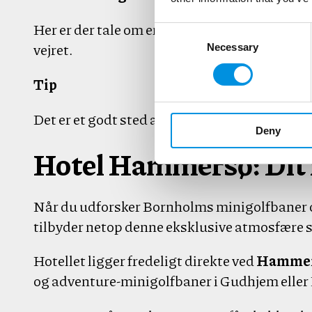
Her er der tale om en
indendørs bane
, som 
Consent Selection
vejret.
Necessary
Tip
Det er et godt sted at tilbringe formiddagen,
Deny
Hotel Hammersø: Dit
Når du udforsker Bornholms minigolfbaner og 
tilbyder netop denne eksklusive atmosfære
Hotellet ligger fredeligt direkte ved
Hamme
og adventure-minigolfbaner i Gudhjem eller H