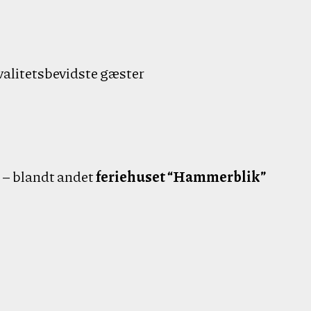
 kvalitetsbevidste gæster
t – blandt andet
feriehuset “Hammerblik”