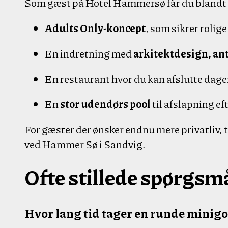
Som gæst på Hotel Hammersø får du blandt
Adults Only-koncept
, som sikrer rolig
En indretning med
arkitektdesign, ant
En restaurant hvor du kan afslutte dag
En
stor udendørs pool
til afslapning ef
For gæster der ønsker endnu mere privatliv, ti
ved Hammer Sø i Sandvig.
Ofte stillede spørgsm
Hvor lang tid tager en runde minigo