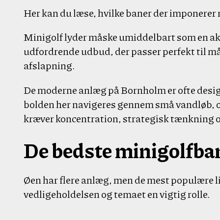
Her kan du læse, hvilke baner der imponerer
Minigolf lyder måske umiddelbart som en akt
udfordrende udbud, der passer perfekt til m
afslapning.
De moderne anlæg på Bornholm er ofte desi
bolden her navigeres gennem små vandløb, ov
kræver koncentration, strategisk tænkning og 
De bedste minigolfba
Øen har flere anlæg, men de mest populære l
vedligeholdelsen og temaet en vigtig rolle.