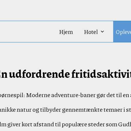
Hjem
Hotel
Oplev
 udfordrende fritidsaktivite
rnespil: Moderne adventure-baner gør det til en at
nikke natur og tilbyder gennemtænkte temaer i ste
 giver kort afstand til populære steder som Gud