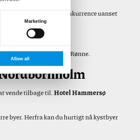
ulighed for en hyggelig konkurrence uanset
Marketing
r og antikvitetsbutikker i Rønne.
Allow all
å Nordbornholm
t vende tilbage til.
Hotel Hammersø
rre byer. Herfra kan du hurtigt nå kystbyer