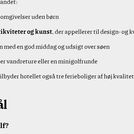
 andet:
e omgivelser uden børn
ikviteter og kunst
, der appellerer til design- og
en med en god middag og udsigt over søen
ter vandreture eller en minigolfrunde
lbyder hotellet også tre ferieboliger af høj kvalite
ål
lf?