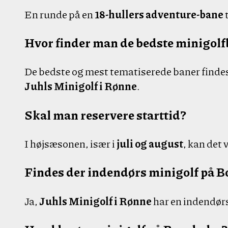
En runde på en
18-hullers adventure-bane
Hvor finder man de bedste minigol
De bedste og mest tematiserede baner findes
Juhls Minigolf i Rønne
.
Skal man reservere starttid?
I højsæsonen, især i
juli og august
, kan det
Findes der indendørs minigolf på 
Ja,
Juhls Minigolf i Rønne
har en indendørs