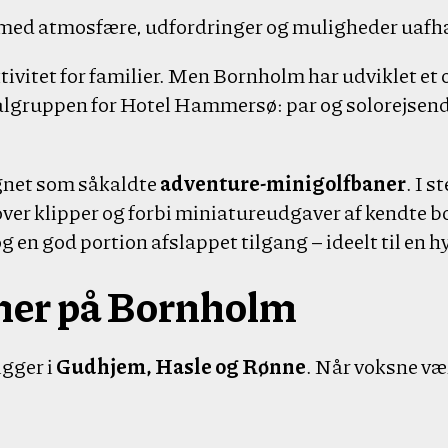
 med atmosfære, udfordringer og muligheder uafhæ
ivitet for familier. Men Bornholm har udviklet et
ålgruppen for Hotel Hammersø: par og solorejsende,
gnet som såkaldte
adventure-minigolfbaner
. I s
er klipper og forbi miniatureudgaver af kendte bo
en god portion afslappet tilgang – ideelt til en h
ner på Bornholm
igger i
Gudhjem, Hasle og Rønne
. Når voksne væ