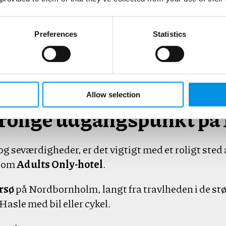
kan spilles året rundt. Det moderne anlæg giver m
Preferences
Statistics
 før man fortsætter dagen med at udforske gallerie
Allow selection
 rolige udgangspunkt p
seværdigheder, er det vigtigt med et roligt sted a
 som
Adults Only-hotel
.
rsø
på Nordbornholm, langt fra travlheden i de stø
asle med bil eller cykel.