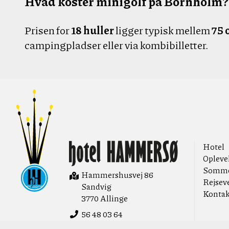
Hvad koster minigolf på Bornholm?
Prisen for
18 huller
ligger typisk mellem
75 
campingpladser eller via kombibilletter.
Hotel Hammersø
Hotel
Opleve
Somme
Hammershusvej 86
Rejsev
Sandvig
Kontak
3770 Allinge
56 48 03 64