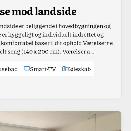
se mod landside
ndside er beliggende i hovedbygningen og
 er hyggeligt og individuelt indrettet og
g komfortabel base til dit ophold Værelserne
elt seng (140 x 200 cm). Værelser a…
usebad
Smart-TV
Køleskab