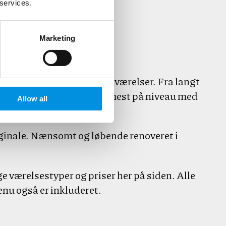
 services.
Marketing
dobbeltværelser og enkeltværelser. Fra langt
 øverste etage er du nærmest på niveau med
Allow all
riginale. Nænsomt og løbende renoveret i
 værelsestyper og priser her på siden. Alle
enu også er inkluderet.