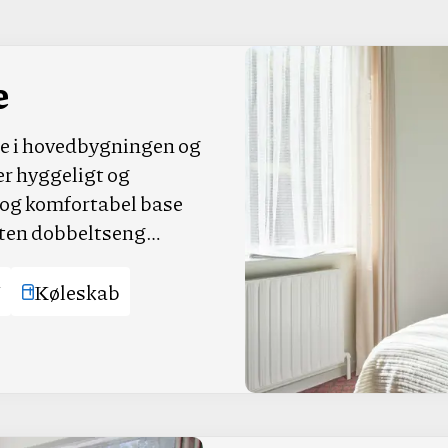
e
e i hovedbygningen og
 er hyggeligt og
k og komfortabel base
enten dobbeltseng…
V
Køleskab