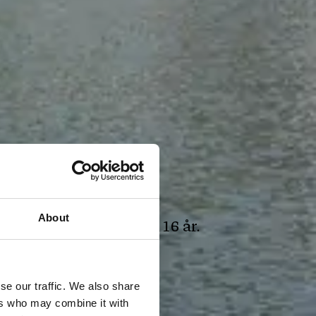
 rammer
About
å hotellet være minimum 16 år.
se our traffic. We also share
 år
ers who may combine it with
Book nu