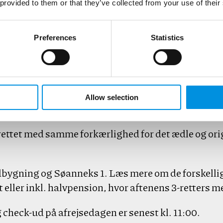
 provided to them or that they’ve collected from your use of their
Preferences
Statistics
g individuelt indrettede hotelværelser fordelt på 
 udsigt over Hammersø og Hammerens klipper. Fra
Allow selection
ndrettet med samme forkærlighed for det ædle og o
bygning og Søanneks 1. Læs mere om de forskellige
 eller inkl. halvpension, hvor aftenens 3-retters m
 check-ud på afrejsedagen er senest kl. 11:00.