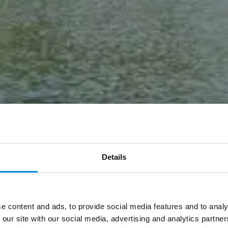
for voksne i unikke
Details
mosfære i særklasse. Derfor skal alle gæster p
Hjem
/
Hotel
/
Værelser
e content and ads, to provide social media features and to analy
o
Afrejsedato
Personer over 16
 our site with our social media, advertising and analytics partn