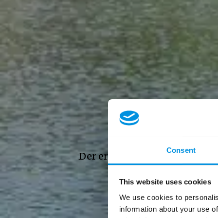
Ferie 
Consent
Der er stor fokus på ro og at
This website uses cookies
We use cookies to personalis
Ankomstdat
information about your use of