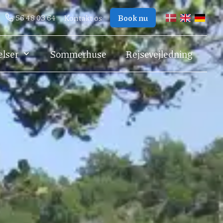
56 48 03 64
Kontakt os
Book nu
dansk
engelsk
tysk
elser
Sommerhuse
Rejsevejledning