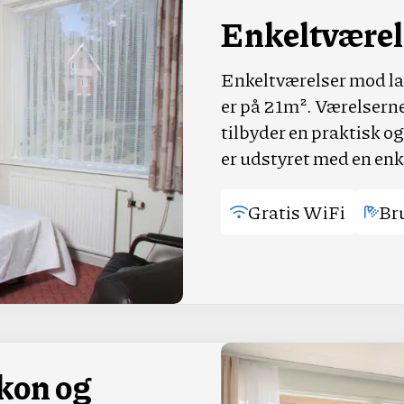
Enkeltværel
Enkeltværelser mod la
er på 21m². Værelserne
tilbyder en praktisk o
er udstyret med en enk
Gratis WiFi
Br
kon og