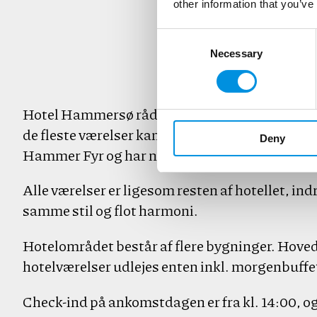
other information that you’ve
Consent Selection
Necessary
Hotel Hammersø råder i alt over 45 hyggelige o
de fleste værelser kan du nyde den betagende
Deny
Hammer Fyr og har næsten kig til Østersøen.
Alle værelser er ligesom resten af hotellet, i
samme stil og flot harmoni.
Hotelområdet består af flere bygninger. Hoved
hotelværelser udlejes enten inkl. morgenbuffet
Check-ind på ankomstdagen er fra kl. 14:00, og