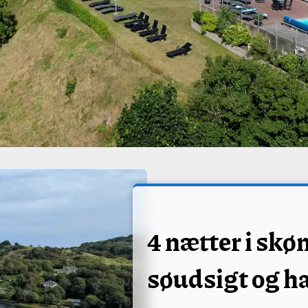
4 nætter i skø
søudsigt og h