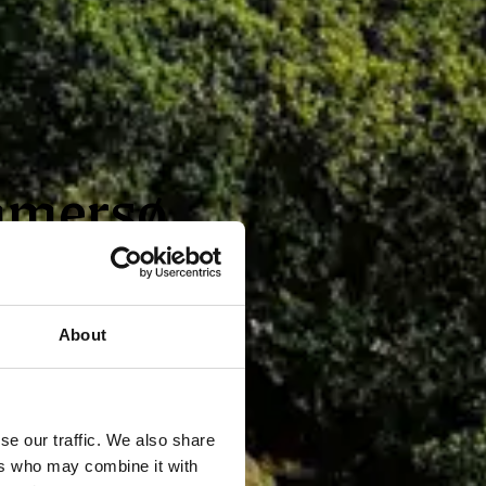
mmersø
hotellets gæster.
About
 år
Book nu
se our traffic. We also share
ers who may combine it with