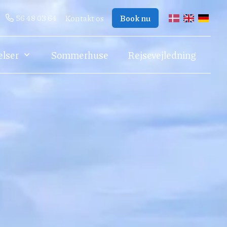
56 48 03 64
Kontakt os
Book nu
dansk
engelsk
tysk
elser
Sommerhuse
Rejsevejledning