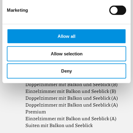
hotel@hammersoe.dk
Marketing
Das Hotel
Erlebnisse
Allow all
Ferienhäuser
Reisen nach Bornholm
Kontakt
Allow selection
Doppelzimmer zur Landseite
Deny
Einzelzimmer zur Landseite
Doppelzimmer mit Balkon und Seeblick (B)
Einzelzimmer mit Balkon und Seeblick (B)
Doppelzimmer mit Balkon und Seeblick (A)
Doppelzimmer mit Balkon und Seeblick (A)
Premium
Einzelzimmer mit Balkon und Seeblick (A)
Suiten mit Balkon und Seeblick