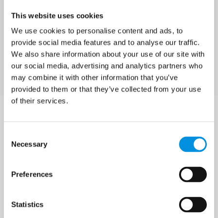
This website uses cookies
We use cookies to personalise content and ads, to
provide social media features and to analyse our traffic.
Versuchen Sie diese Links
We also share information about your use of our site with
our social media, advertising and analytics partners who
Unsere
Lesen Sie mehr über Hotel
may combine it with other information that you’ve
Zimmer
Hammersø
provided to them or that they’ve collected from your use
of their services.
Consent Selection
Necessary
Hotel Hammersø
Preferences
Hammershusvej 86
Sandvig
3770 Allinge
Statistics
+45 56 48 03 64