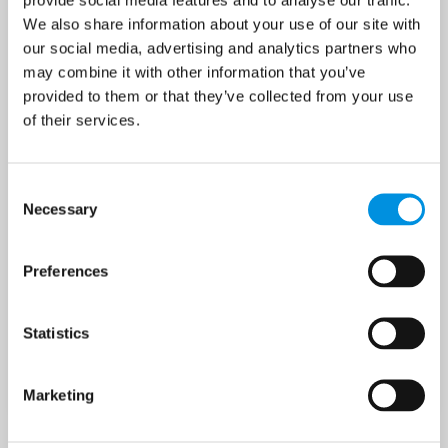
We also share information about your use of our site with
Ferienhaus "Strandhytten"
our social media, advertising and analytics partners who
may combine it with other information that you’ve
am Boderne Strand
provided to them or that they’ve collected from your use
of their services.
Im Ferienhaus "Strandhytten" direkt am Boderne
Strand wohnen Sie an der Ostsee. Nur 50 Meter
von den schönsten Badestränden der Insel
Consent Selection
entfernt, befindet sich dieses bezaubernde,
Necessary
renovierte und idyllische Ferienhaus aus Holz
für 2 Personen auf Bornholm. Perfekt für einen
Preferences
Urlaub für Paare am Strand.
Statistics
Kostenloses WLAN
Dusche
Smart-TV
Marketing