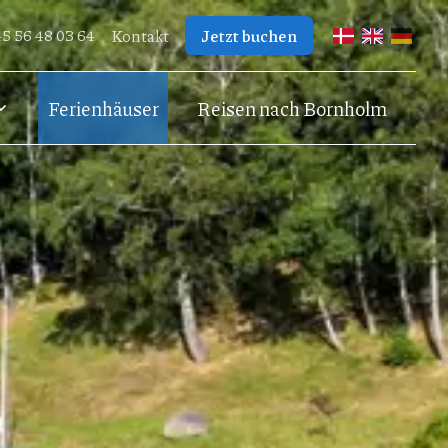
5 56 48 03 64
Kontakt
Jetzt buchen
Dänisch
Englisch
Deutsc
Ferienhäuser
Reisen nach Bornholm