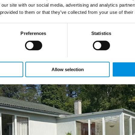
"Hammerblik" - Ferienhaus auf Bornholm für 4 
 our site with our social media, advertising and analytics partn
 provided to them or that they’ve collected from your use of their
Preferences
Statistics
Allow selection