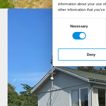
Start
/
Ferienhäuser
/
information about your use of
other information that you’ve
Consent Selection
Necessary
Deny