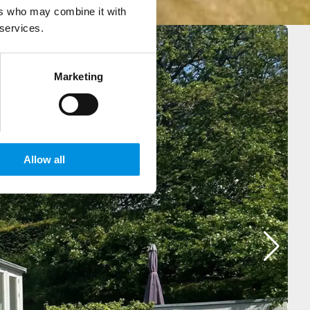
Personen am Hammersee
ers who may combine it with
 services.
Marketing
Allow all