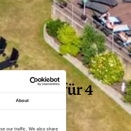
ornholm für 4
About
see
se our traffic. We also share