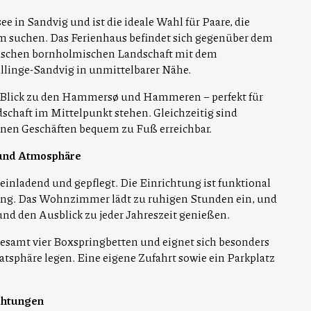
in Sandvig und ist die ideale Wahl für Paare, die
m suchen. Das Ferienhaus befindet sich gegenüber dem
ischen bornholmischen Landschaft mit dem
linge-Sandvig in unmittelbarer Nähe.
 Blick zu den Hammersø und Hammeren – perfekt für
dschaft im Mittelpunkt stehen. Gleichzeitig sind
einen Geschäften bequem zu Fuß erreichbar.
 und Atmosphäre
 einladend und gepflegt. Die Einrichtung ist funktional
ng. Das Wohnzimmer lädt zu ruhigen Stunden ein, und
d den Ausblick zu jeder Jahreszeit genießen.
esamt vier Boxspringbetten und eignet sich besonders
vatsphäre legen. Eine eigene Zufahrt sowie ein Parkplatz
chtungen