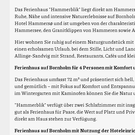
Das Ferienhaus "Hammerblik" liegt direkt am Hammersee 
Ruhe, Nähe und intensive Naturerlebnisse auf Bornhol
Hotel Hammersø und ist umgeben von der charakterist
Hammersee, den Granitklippen von Hammeren sowie Al
Hier wohnen Sie ruhig auf einem Naturgrundstück mit
einen erholsamen Urlaub, bei dem Stille, Licht und Lan
Allinge-Sandvig mit Strand, Restaurants, Cafés und kl
Ferienhaus auf Bornholm für 4 Personen mit Komfort
Das Ferienhaus umfasst 72 m² und präsentiert sich hell,
und gemütlich – mit Fokus auf Komfort und Entspannu
im Wintergarten mit Kaminofen können Sie die Natur un
"Hammerblik" verfügt über zwei Schlafzimmer mit insg
gut als Ferienhaus für Paare, die Wert auf Platz und Pri
direkt am Haus stehen zur Verfügung.
Ferienhaus auf Bornholm mit Nutzung der Hoteleinri